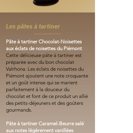
Les pâtes à tartiner
Pâte à tartiner Chocolat-Noisettes
aux éclats de noisettes du Piémont
.
Cette délicieuse pâte à tartiner est
préparée avec du bon chocolat
Valrhona. Les éclats de noisettes du
Piémont ajoutent une note croquante
et un goût intense qui se marient
parfaitement à la douceur du
chocolat et font de ce produit un allié
des petits-déjeuners et des goûters
gourmands.
Pâte à tartiner Caramel-Beurre salé
aux notes légèrement vanillées