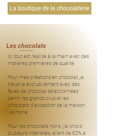
La boutique de la chocolaterie
Les chocolats
Ici tout est réalisé à la main avec des
matières premières de qualité.
Pour mes créations en chocolat, je
travaille exclusivement avec des
fèves de chocolat sélectionnées
parmi les grands crus et les
chocolats d’exception de la maison
Valrhona.
Pour les chocolats noirs, j'ai choisi
plusieurs intensités, allant de 62% à