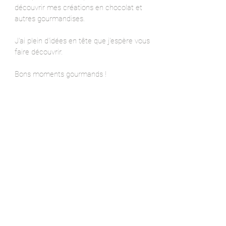
découvrir mes créations en chocolat et
autres gourmandises.
J'ai plein d'idées en tête que j'espère vous
faire découvrir.
Bons moments gourmands !
uriel
Merci à toutes et tous pour
vos avis sur la chocolaterie !